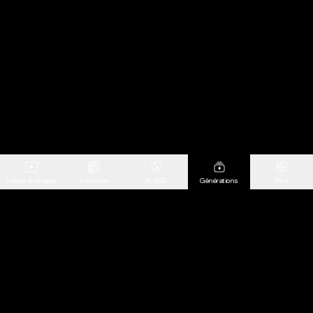
Vidéos & Images
Améliorer
IA UGC
Générations
Plus
Comparaison
Vidéo IA
MakeUGC
Générateur de Vidéo IA
Arcads
Éditeur d’images AI
Sora
Clonage de mouvement