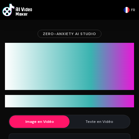
FR
ZERO-ANXIETY AI STUDIO
AI Video Maker : générez
des vidéos IA illimitées.
Arrêtez de compter les
crédits
480p illimité gratuitement. 720p illimité pour les abonnés.
Des crédits uniquement pour le 1080p et les outils avancés.
Image en Vidéo
Texte en Vidéo