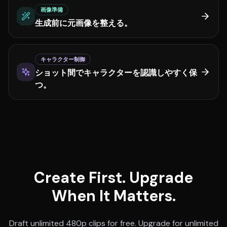
画像準備
生成前に元画像を整える。
キャラクター制御
ショット間でキャラクターを認識しやすく保
つ。
Create First. Upgrade
When It Matters.
Draft unlimited 480p clips for free. Upgrade for unlimited