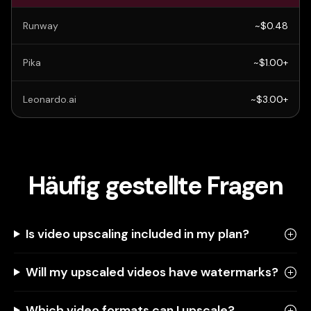
Runway
~$0.48
Pika
~$1.00+
Leonardo.ai
~$3.00+
Häufig gestellte Fragen
Is video upscaling included in my plan?
Will my upscaled videos have watermarks?
Which video formats can I upscale?