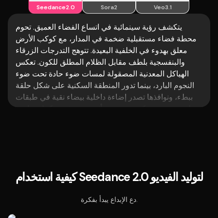
Seedance2.0
Sora2
Veo3.1
يتكشف رؤية سينمائية في اتساع الفضاء العميق. تحوم
محطة فضاء مستقبلية ضخمة في المدار، مع كوكب الأرض
معلق بهدوء في الخلفية البعيدة. تتوهج التدرجات الزرقاء
والبنفسجية بلطف مقابل الظلام المطلق للكون. تعكس
الهياكل المعدنية المصقولة لمسات ضوء حادة تحت ضوء
النجوم البارد، بينما تدور المنطقة السكنية على شكل حلقة
ببطء، ونوافذها تصدر إضاءة داخلية بيضاء نقية في طبقات
منظمة. يقترب مركب شحن مع أثر ضوء رفيع ويكمل مناورة
الالتحام بدقة. تمتد الأذرع الميكانيكية بسلاسة لتأمين وحدة
الإمداد، تليها الألواح الشمسية التي تنفتح تدريجيًا، وحوافها
تلمع خفيفًا. الصمت العميق للفضاء يتناقض مع هدير
المحركات منخفض التردد والأصوات الميكانيكية الخفية، مما
يخلق إحساسًا بالواقعية قويًا ومتحفظًا. تفتح الكاميرا بلقطة
كيفية استخدام Seedance 2.0 لتوليد الفيديو
واسعة ملحمية، ثم تدفع تدريجيًا إلى الأمام — من منظر
بانورامي للفضاء إلى عناصر هيكلية مفصلة للمحطة. تعزز
دع الإبداع يبدأ بفكرة.
حركة الكاميرا السلسة الحجم والعمق المكاني، لتصل إلى
جو كبير وخيالي عالي التقنية يذكر بأفلام الخيال العلمي