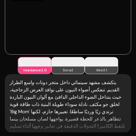
Seedance2.0
Sora2
Veo3.1
يتكشف مشهد سينمائي داخل متجر دونات واسع الطراز
القديم. تنعكس أضواء النيون على نوافذ العرض الزجاجية،
حيث يتداخل الضوء الداخلي الدافئ مع ألوان النيون الباردة
لخلق جو مكثف. نادلة سوداء طويلة البنية ذات طاقة قوية
'Big Mom' ترتدي زيًا ورديًا ساطعًا. تعبيرها حازم، لكنها
تتظاهر بالذعر للحظة قصيرة. يواجهها لصان مسلحان بينما
تلتقط الكاميرا التحولات الدقيقة في تعابير وجهها أثناء تسليم
النقود، مخفية قوتها بهدوء. فجأة، تضرب، محطمة درج آلة