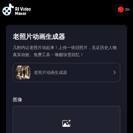
ZH
老照片动画生成器
几秒内让老照片动起来！上传一张旧照片，见证历史人物
真实动效。免费工具 - 唤醒珍贵回忆！
老照片动画生成器
图像