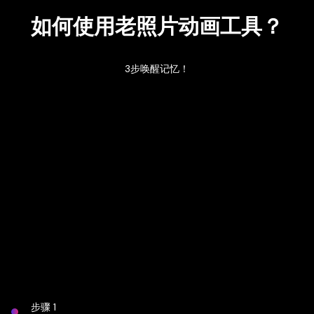
如何使用老照片动画工具？
3步唤醒记忆！
步骤 1