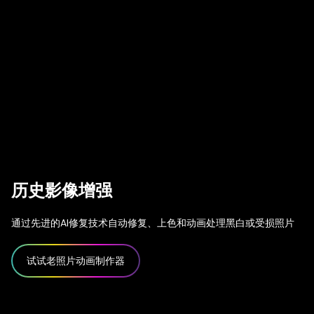
历史影像增强
通过先进的AI修复技术自动修复、上色和动画处理黑白或受损照片
试试老照片动画制作器