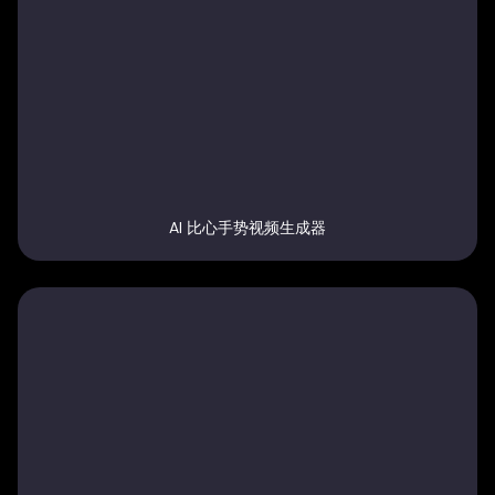
AI 比心手势视频生成器