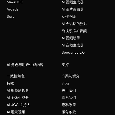
MakeUGC
AI 视频生成器
Arcads
AI 图片编辑器
Sora
动作克隆
AI 会说话的照片
给视频添加音频
AI 视频助手
AI 音频生成器
Seedance 2.0
AI 角色与用户生成内容
支持
一致性角色
方案与积分
特效
Blog
AI 视频延长器
关于我们
AI 图像生成器
联系我们
AI UGC 主持人
隐私政策
AI 场景视频
服务条款