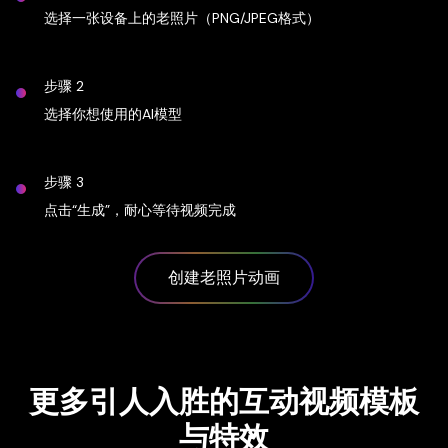
选择一张设备上的老照片（PNG/JPEG格式）
步骤 2
选择你想使用的AI模型
步骤 3
点击“生成”，耐心等待视频完成
创建老照片动画
更多引人入胜的互动视频模板
与特效