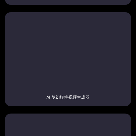
AI 梦幻模糊视频生成器